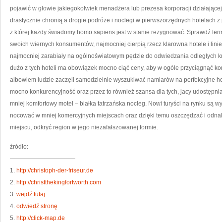
KO
pojawić w głowie jakiegokolwiek menadżera lub prezesa korporacji działającej 
BA
DO
drastycznie chronią a drogie podróże i noclegi w pierwszorzędnych hotelach z 
z której każdy świadomy homo sapiens jest w stanie rezygnować. Sprawdź terma
swoich wiernych konsumentów, najmocniej cierpią rzecz klarowna hotele i linie 
najmocniej zarabiały na ogólnoświatowym pędzie do odwiedzania odległych kr
dużo z tych hoteli ma obowiązek mocno ciąć ceny, aby w ogóle przyciągnąć k
albowiem ludzie zaczęli samodzielnie wyszukiwać namiarów na perfekcyjne hot
mocno konkurencyjność oraz przez to również szansa dla tych, jacy udostępni
mniej komfortowy motel – białka tatrzańska nocleg. Nowi turyści na rynku są w
nocować w mniej komercyjnych miejscach oraz dzięki temu oszczędzać i odna
miejscu, odkryć region w jego niezafałszowanej formie.
źródło:
———————————
1.
http://christoph-der-friseur.de
2.
http://christthekingfortworth.com
3.
wejdź tutaj
4.
odwiedź stronę
5.
http://click-map.de