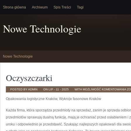
Strona główna
Archiwum
Spis Treści
Tagi
Nowe Technologie
Nowe Technologie
Oczyszczarki
OC
POSTED BY ADMIN
ON LIP - 11 - 2025
WITH
MOŻLIWOŚĆ KOMENTOWANIA
ZO
Opakowania logistyczne Kraków, Wykroje fasonowe Kraków
Każda firma, która sporządza przedmioty na sprzedaż, zanim je sprzeda odbio
przedmiotów sprawują dualną funkcję, mają je ochraniać przed osłabieniem i
uroku i odpowiednio je przedstawić. Szukając najlepszych opakowań dla swoic