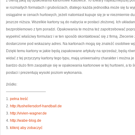
z ofertą jaką są opakowania kartonowe Katowice. To towary najważniejszej post
w rozmaitych formatach i grubościach, dlatego każda jednostka może się tu wy
osiągalne w cenach hurtowych, jeżeli natomiast kupuje się je w niezmiernie d
jeszcze niższa. Wszelkie kartony są do nabycia w postaci złożonej. Ich układani
bezproblemowo z tym poradzi. Opakowania te można też zapotrzebować poprzez
wypełnić właściwy formularz i w ten sposób skontaktować się z firmą. Zleceni
dostarczone pod wskazany adres. Na kartonach mogą się znaleźć osobliwe wpisy
Dzięki temu kartony w jakie będą zapakowane artykuły na sprzedaż, będą rów
widać z tej przyczyny kartony tego typu, mają uniwersalny charakter i można 
bardzo dużo firm zaopatruje się w opakowania kartonowe w tej hurtowni, a to ś
postaci i prezentują wysoki poziom wykonania.
źródło:
———————————
1.
pełna treść
2.
http://tushellersdorf-handball.de
3.
http://vivien-wagner.de
4.
http://wabe-blog.de
5.
kliknij aby zobaczyć