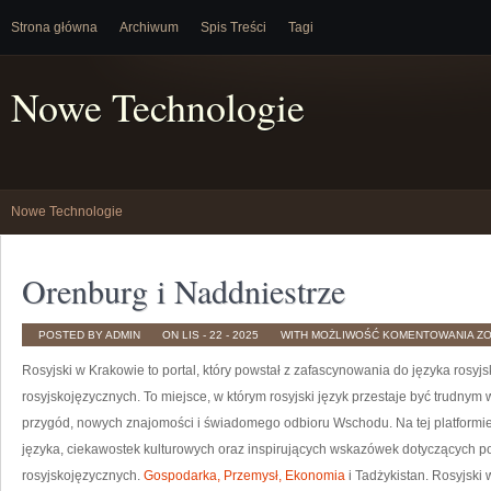
Strona główna
Archiwum
Spis Treści
Tagi
Nowe Technologie
Nowe Technologie
Orenburg i Naddniestrze
O
POSTED BY ADMIN
ON LIS - 22 - 2025
WITH
MOŻLIWOŚĆ KOMENTOWANIA
Z
I
NA
Rosyjski w Krakowie to portal, który powstał z zafascynowania do języka rosyjs
rosyjskojęzycznych. To miejsce, w którym rosyjski język przestaje być trudnym
przygód, nowych znajomości i świadomego odbioru Wschodu. Na tej platformie
języka, ciekawostek kulturowych oraz inspirujących wskazówek dotyczących po
rosyjskojęzycznych.
Gospodarka, Przemysł, Ekonomia
i Tadżykistan. Rosyjski 