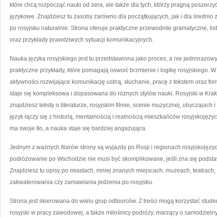
które chcą rozpocząć nauki od zera, ale także dla tych, którzy pragną poszer
językowe. Znajdziesz tu zasoby zarówno dla początkujących, jak i dla średni
po rosyjsku naturalnie. Strona oferuje praktyczne przewodniki gramatyczne, lis
oraz przykłady prawdziwych sytuacji komunikacyjnych.
Nauka języka rosyjskiego jest tu przedstawiona jako proces, a nie jednorazowy 
praktyczne przykłady, które pomagają oswoić brzmienie i logikę rosyjskiego. W
aktywności rozwijające komunikację ustną, słuchanie, pracę z tekstem oraz f
staje się kompleksowa i dopasowana do różnych stylów nauki. Rosyjski w Krako
znajdziesz teksty o literaturze, rosyjskim filmie, scenie muzycznej, obyczajach 
język łączy się z historią, mentalnością i realnością mieszkańców rosyjskoję
ma swoje tło, a nauka staje się bardziej angażująca.
Jednym z ważnych filarów strony są wyjazdy po Rosji i regionach rosyjskojęzy
podróżowanie po Wschodzie nie musi być skomplikowane, jeśli zna się podstawy
Znajdziesz tu opisy po miastach, mniej znanych miejscach, muzeach, teatrach, 
zakwaterowania czy zamawiania jedzenia po rosyjsku.
Strona jest skierowana do wielu grup odbiorców. Z treści mogą korzystać stude
rosyjski w pracy zawodowej, a także miłośnicy podróży, marzący o samodziel