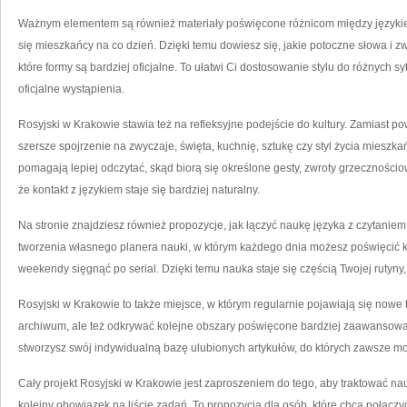
Ważnym elementem są również materiały poświęcone różnicom między języki
się mieszkańcy na co dzień. Dzięki temu dowiesz się, jakie potoczne słowa i z
które formy są bardziej oficjalne. To ułatwi Ci dostosowanie stylu do różnych s
oficjalne wystąpienia.
Rosyjski w Krakowie stawia też na refleksyjne podejście do kultury. Zamiast
szersze spojrzenie na zwyczaje, święta, kuchnię, sztukę czy styl życia mieszk
pomagają lepiej odczytać, skąd biorą się określone gesty, zwroty grzeczności
że kontakt z językiem staje się bardziej naturalny.
Na stronie znajdziesz również propozycje, jak łączyć naukę języka z czytanie
tworzenia własnego planera nauki, w którym każdego dnia możesz poświęcić ki
weekendy sięgnąć po serial. Dzięki temu nauka staje się częścią Twojej rutyn
Rosyjski w Krakowie to także miejsce, w którym regularnie pojawiają się nowe
archiwum, ale też odkrywać kolejne obszary poświęcone bardziej zaawansow
stworzysz swój indywidualną bazę ulubionych artykułów, do których zawsze m
Cały projekt Rosyjski w Krakowie jest zaproszeniem do tego, aby traktować nau
kolejny obowiązek na liście zadań. To propozycja dla osób, które chcą połączyć