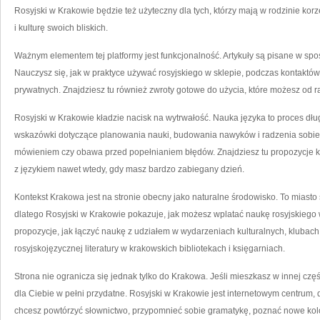
Rosyjski w Krakowie będzie też użyteczny dla tych, którzy mają w rodzinie kor
i kulturę swoich bliskich.
Ważnym elementem tej platformy jest funkcjonalność. Artykuły są pisane w spo
Nauczysz się, jak w praktyce używać rosyjskiego w sklepie, podczas kontaktó
prywatnych. Znajdziesz tu również zwroty gotowe do użycia, które możesz od 
Rosyjski w Krakowie kładzie nacisk na wytrwałość. Nauka języka to proces dług
wskazówki dotyczące planowania nauki, budowania nawyków i radzenia sobie z b
mówieniem czy obawa przed popełnianiem błędów. Znajdziesz tu propozycje kró
z językiem nawet wtedy, gdy masz bardzo zabiegany dzień.
Kontekst Krakowa jest na stronie obecny jako naturalne środowisko. To miasto 
dlatego Rosyjski w Krakowie pokazuje, jak możesz wplatać naukę rosyjskiego w
propozycje, jak łączyć naukę z udziałem w wydarzeniach kulturalnych, klub
rosyjskojęzycznej literatury w krakowskich bibliotekach i księgarniach.
Strona nie ogranicza się jednak tylko do Krakowa. Jeśli mieszkasz w innej częś
dla Ciebie w pełni przydatne. Rosyjski w Krakowie jest internetowym centrum
chcesz powtórzyć słownictwo, przypomnieć sobie gramatykę, poznać nowe kolo