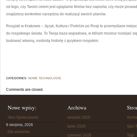
od tego, czy Twoim celem jest oglądanie filmów bez napisów, czy może prowad
znajdziesz konkretne narzędzia do realizacji swoich planów.
Rosyjski w Krakowie – Język, Kultura i Podróże po Rosji to przemyślane miejsc
do rosyjskiego świata. To Twoja baza wypadowa, w którym możesz rozwijać się
budować własną, osobistą historię z językiem rosyjskim.
CATEGORIES:
NOWE TECHNOLOGIE
Comments are closed.
Nowe wpisy:
Archiwa
Stro
Głos Społeczności
sierpień 2026
Arch
8 sierpnia, 2026
lipiec 2026
Spis T
Dla seniorów
czerwiec 2026
Tagi