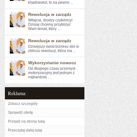
kryptowalut, to na⁣ pewno ...
Rewolucja w zarządz
Witajcie, drodzy czytelnicy!
Dzisiaj chcemy ‌przybliżyć
Wam temat, który ...
Rewolucja w zarządz
Dzisiejszy świat biznesu stoi w
obliczu ‌rewolucji, która ma ...
Wykorzystanie nowocz
Od długiego‍ czasu przemysł
motoryzacyjny ⁤jest ‍jednym z
najbardziej ...
Reklama:
Zobacz szczegóły
Sprawdź ofertę
Przejdź na stronę tutaj
Przeczytaj dalej tutaj