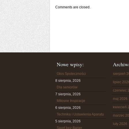
Comments are closed.
Nowe wpisy:
Archiw
Głos Społeczności
sierpień 
8 sierpnia, 2026
lipiec 202
Dla seniorów
czerwiec 
7 sierpnia, 2026
maj 2026
Miłosne Inspiracje
kwiecień 
6 sierpnia, 2026
Technika i Ustawienia Aparatu
marzec 2
5 sierpnia, 2026
luty 2026
Sport bez Barier