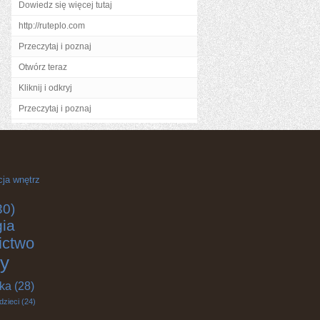
Dowiedz się więcej tutaj
http://ruteplo.com
Przeczytaj i poznaj
Otwórz teraz
Kliknij i odkryj
Przeczytaj i poznaj
cja wnętrz
30)
gia
ictwo
y
yka
(28)
dzieci
(24)