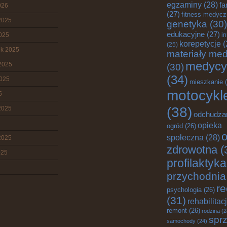
egzaminy
(28)
fa
026
(27)
fitness medyc
2025
genetyka
(30)
edukacyjne
(27)
2025
i
korepetycje
(
(25)
ik 2025
materiały me
medycy
2025
(30)
(34)
2025
mieszkanie
(
motocykl
5
(38)
2025
odchudza
opieka
ogród
(26)
o
społeczna
(28)
2025
zdrowotna
(
025
profilaktyka
przychodnia
re
psychologia
(26)
(31)
rehabilitac
remont
(26)
rodzina
(2
sprz
samochody
(24)