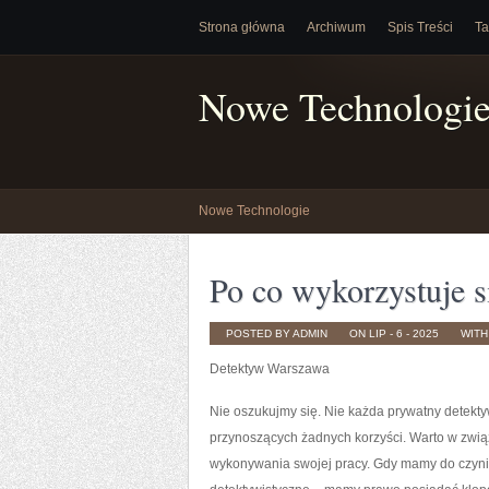
Strona główna
Archiwum
Spis Treści
Ta
Nowe Technologi
Nowe Technologie
Po co wykorzystuje s
POSTED BY ADMIN
ON LIP - 6 - 2025
WIT
Detektyw Warszawa
Nie oszukujmy się. Nie każda prywatny detekty
przynoszących żadnych korzyści. Warto w związ
wykonywania swojej pracy. Gdy mamy do czyni