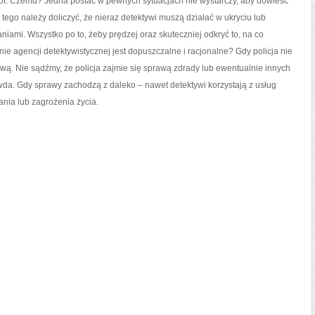
ot. Czemu? Jedna postać w pewnych sytuacjach nie wystarczy, aby dowieść
 tego należy doliczyć, że nieraz detektywi muszą działać w ukryciu lub
iami. Wszystko po to, żeby prędzej oraz skuteczniej odkryć to, na co
nie agencji detektywistycznej jest dopuszczalne i racjonalne? Gdy policja nie
ą. Nie sądźmy, że policja zajmie się sprawą zdrady lub ewentualnie innych
wda. Gdy sprawy zachodzą z daleko – nawet detektywi korzystają z usług
ania lub zagrożenia życia.