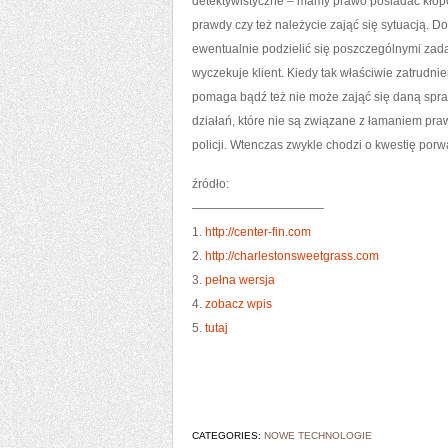
detektywistyczne – mamy prawo posiadać kłop
prawdy czy też należycie zająć się sytuacją. Do
ewentualnie podzielić się poszczególnymi zadan
wyczekuje klient. Kiedy tak właściwie zatrudnie
pomaga bądź też nie może zająć się daną spraw
działań, które nie są związane z łamaniem pra
policji. Wtenczas zwykle chodzi o kwestię porw
źródło:
———————————
1.
http://center-fin.com
2.
http://charlestonsweetgrass.com
3.
pełna wersja
4.
zobacz wpis
5.
tutaj
CATEGORIES:
NOWE TECHNOLOGIE