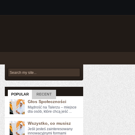
POPULAR
RECENT
Głos Społeczności
Mądrość na Talerzu – miejsce
dla osób, które chcą jeść ...
Wszystko, co musisz
Jeśli jesteś⁤ zainteresowany
⁢innowacyjnymi‍ formami