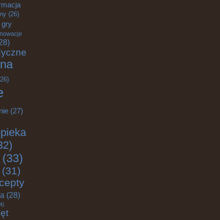
rmacja
zny
(26)
gry
nnowacje
28)
dyczne
na
26)
e
nie
(27)
pieka
32)
(33)
(31)
cepty
ja
(28)
4)
ęt