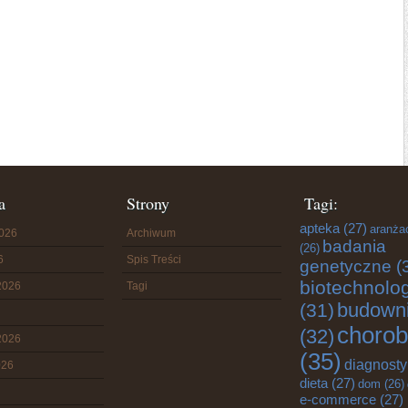
a
Strony
Tagi:
apteka
(27)
aranża
2026
Archiwum
badania
(26)
6
Spis Treści
genetyczne
(
biotechnolo
2026
Tagi
budown
(31)
chorob
(32)
2026
(35)
diagnost
026
dieta
(27)
dom
(26)
e-commerce
(27)