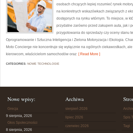
osobach chcących lepiej rozumieć rynek motory
na konkretnych wskazówkach związanych z eks
dostępnych na rynku wtórnym. To miejsce, w kt
przydatne zarówno przed zakupem auta, jak i 
przygotowania do sprzedaży czy oceny stanu t
Oprogramowanie i Sztuczna Inteligencja i Zielona Motoryzacja i Ekologia. Char
Moto Concierge nie koncentruje się wyłącznie na ogólnych ciekawostkach, ale
kierowcom, właścicielom samochodów oraz
[ Read More ]
CATEGORIES:
NOWE TECHNOLOGIE
Nowe wpisy:
Archiwa
Stro
Grecja
sierpień 2026
Arch
9 sierpnia, 2026
lipiec 2026
Spis T
Głos Społeczności
czerwiec 2026
Tagi
8 sierpnia, 2026