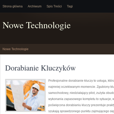
Strona główna
Archiwum
Spis Treści
Tagi
Nowe Technologie
Nowe Technologie
Dorabianie Kluczyków
Profesjonalne dorabianie kluczy to usługa, któr
najmniej oczekiwanym momencie. Zgubiony klu
samochodowy, niedziałający pilot, zużyta obu
wykonania zapasowego kompletu to sytuacje, w 
poświęcona dorabianiu kluczy prezentuje prakt
szukają sprawdzonego punktu zajmującego się