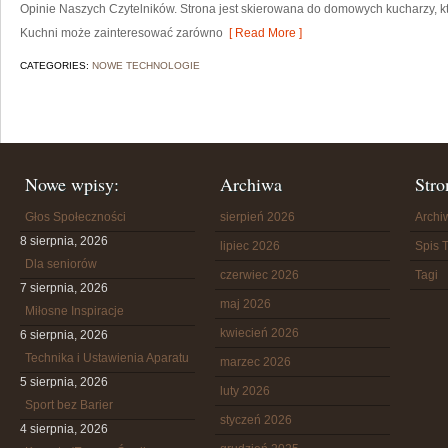
Opinie Naszych Czytelników. Strona jest skierowana do domowych kucharzy, k
Kuchni może zainteresować zarówno
[ Read More ]
CATEGORIES:
NOWE TECHNOLOGIE
Nowe wpisy:
Archiwa
Stro
Głos Społeczności
sierpień 2026
Arch
8 sierpnia, 2026
lipiec 2026
Spis T
Dla seniorów
czerwiec 2026
Tagi
7 sierpnia, 2026
maj 2026
Miłosne Inspiracje
kwiecień 2026
6 sierpnia, 2026
Technika i Ustawienia Aparatu
marzec 2026
5 sierpnia, 2026
luty 2026
Sport bez Barier
styczeń 2026
4 sierpnia, 2026