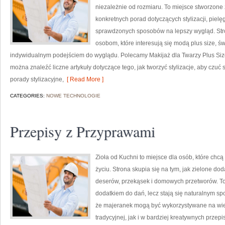
niezależnie od rozmiaru. To miejsce stworzone z
konkretnych porad dotyczących stylizacji, piel
sprawdzonych sposobów na lepszy wygląd. Stron
osobom, które interesują się modą plus size,
indywidualnym podejściem do wyglądu. Polecamy Makijaż dla Twarzy Plus Size 
można znaleźć liczne artykuły dotyczące tego, jak tworzyć stylizacje, aby cz
porady stylizacyjne,
[ Read More ]
CATEGORIES:
NOWE TECHNOLOGIE
Przepisy z Przyprawami
Zioła od Kuchni to miejsce dla osób, które chc
życiu. Strona skupia się na tym, jak zielone d
deserów, przekąsek i domowych przetworów. To i
dodatkiem do dań, lecz stają się naturalnym s
że majeranek mogą być wykorzystywane na wie
tradycyjnej, jak i w bardziej kreatywnych prze