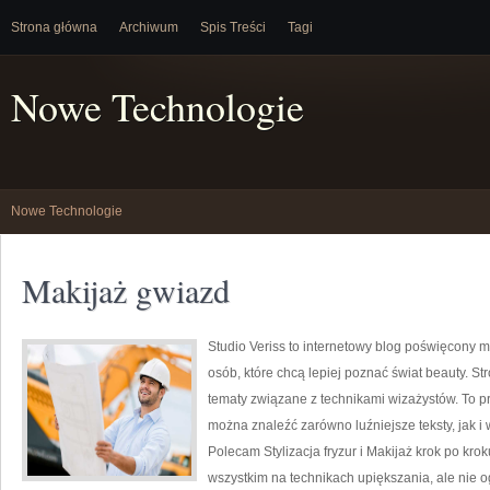
Strona główna
Archiwum
Spis Treści
Tagi
Nowe Technologie
Nowe Technologie
Makijaż gwiazd
Studio Veriss to internetowy blog poświęcony 
osób, które chcą lepiej poznać świat beauty. S
tematy związane z technikami wizażystów. To 
można znaleźć zarówno luźniejsze teksty, jak i 
Polecam Stylizacja fryzur i Makijaż krok po kro
wszystkim na technikach upiększania, ale nie