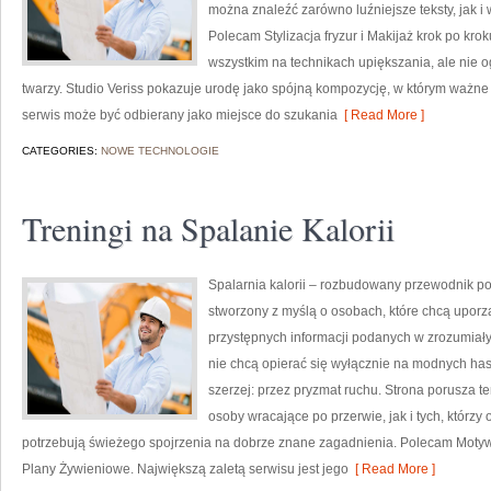
można znaleźć zarówno luźniejsze teksty, jak i 
Polecam Stylizacja fryzur i Makijaż krok po kro
wszystkim na technikach upiększania, ale nie
twarzy. Studio Veriss pokazuje urodę jako spójną kompozycję, w którym ważne 
serwis może być odbierany jako miejsce do szukania
[ Read More ]
CATEGORIES:
NOWE TECHNOLOGIE
Treningi na Spalanie Kalorii
Spalarnia kalorii – rozbudowany przewodnik po r
stworzony z myślą o osobach, które chcą uporz
przystępnych informacji podanych w zrozumiały 
nie chcą opierać się wyłącznie na modnych hasł
szerzej: przez pryzmat ruchu. Strona porusza 
osoby wracające po przerwie, jak i tych, którz
potrzebują świeżego spojrzenia na dobrze znane zagadnienia. Polecam Motywa
Plany Żywieniowe. Największą zaletą serwisu jest jego
[ Read More ]