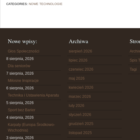
CATEGORIES:
NOWE TECHNOLOGIE
Nowe wpisy:
Archiwa
Stro
Głos Społeczności
sierpień 2026
Arch
8 sierpnia, 2026
lipiec 2026
Spis T
Dla seniorów
czerwiec 2026
Tagi
7 sierpnia, 2026
maj 2026
Miłosne Inspiracje
kwiecień 2026
6 sierpnia, 2026
Technika i Ustawienia Aparatu
marzec 2026
5 sierpnia, 2026
luty 2026
Sport bez Barier
styczeń 2026
4 sierpnia, 2026
grudzień 2025
Karpaty (Europa Środkowo-
Wschodnia)
listopad 2025
3 sierpnia, 2026