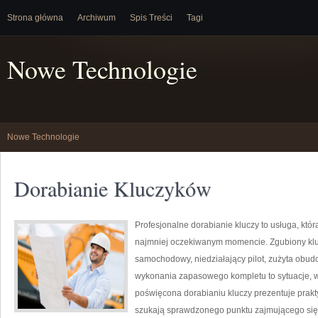
Strona główna
Archiwum
Spis Treści
Tagi
Nowe Technologie
Nowe Technologie
Dorabianie Kluczyków
Profesjonalne dorabianie kluczy to usługa, któr
najmniej oczekiwanym momencie. Zgubiony klu
samochodowy, niedziałający pilot, zużyta obu
wykonania zapasowego kompletu to sytuacje, w 
poświęcona dorabianiu kluczy prezentuje prakt
szukają sprawdzonego punktu zajmującego się