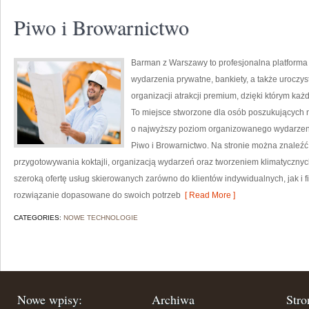
Piwo i Browarnictwo
Barman z Warszawy to profesjonalna platforma
wydarzenia prywatne, bankiety, a także uroczys
organizacji atrakcji premium, dzięki którym ka
To miejsce stworzone dla osób poszukujących 
o najwyższy poziom organizowanego wydarzenia.
Piwo i Browarnictwo. Na stronie można znaleź
przygotowywania koktajli, organizacją wydarzeń oraz tworzeniem klimatycznyc
szeroką ofertę usług skierowanych zarówno do klientów indywidualnych, jak i 
rozwiązanie dopasowane do swoich potrzeb
[ Read More ]
CATEGORIES:
NOWE TECHNOLOGIE
Nowe wpisy:
Archiwa
Stro