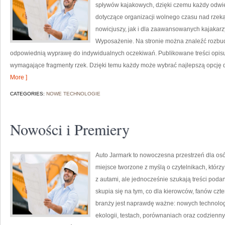
spływów kajakowych, dzięki czemu każdy odwi
dotyczące organizacji wolnego czasu nad rzek
nowicjuszy, jak i dla zaawansowanych kajakarzy.
Wyposażenie. Na stronie można znaleźć rozbud
odpowiednią wyprawę do indywidualnych oczekiwań. Publikowane treści opisują
wymagające fragmenty rzek. Dzięki temu każdy może wybrać najlepszą opcję d
More ]
CATEGORIES:
NOWE TECHNOLOGIE
Nowości i Premiery
Auto Jarmark to nowoczesna przestrzeń dla os
miejsce tworzone z myślą o czytelnikach, któr
z autami, ale jednocześnie szukają treści poda
skupia się na tym, co dla kierowców, fanów cz
branży jest naprawdę ważne: nowych technolog
ekologii, testach, porównaniach oraz codzien