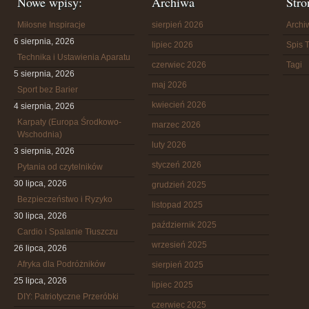
Nowe wpisy:
Archiwa
Stro
Miłosne Inspiracje
sierpień 2026
Arch
6 sierpnia, 2026
lipiec 2026
Spis T
Technika i Ustawienia Aparatu
czerwiec 2026
Tagi
5 sierpnia, 2026
maj 2026
Sport bez Barier
kwiecień 2026
4 sierpnia, 2026
Karpaty (Europa Środkowo-
marzec 2026
Wschodnia)
luty 2026
3 sierpnia, 2026
styczeń 2026
Pytania od czytelników
30 lipca, 2026
grudzień 2025
Bezpieczeństwo i Ryzyko
listopad 2025
30 lipca, 2026
październik 2025
Cardio i Spalanie Tłuszczu
wrzesień 2025
26 lipca, 2026
Afryka dla Podróżników
sierpień 2025
25 lipca, 2026
lipiec 2025
DIY: Patriotyczne Przeróbki
czerwiec 2025