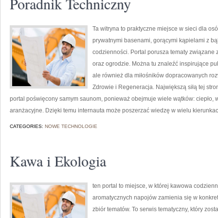
Poradnik Techniczny
Ta witryna to praktyczne miejsce w sieci dla osób
prywatnymi basenami, gorącymi kąpielami z b
codzienności. Portal porusza tematy związane
oraz ogrodzie. Można tu znaleźć inspirujące pu
ale również dla miłośników dopracowanych roz
Zdrowie i Regeneracja. Największą siłą tej stro
portal poświęcony samym saunom, ponieważ obejmuje wiele wątków: ciepło, w
aranżacyjne. Dzięki temu internauta może poszerzać wiedzę w wielu kierunkac
CATEGORIES:
NOWE TECHNOLOGIE
Kawa i Ekologia
ten portal to miejsce, w której kawowa codzien
aromatycznych napojów zamienia się w konkretne
zbiór tematów. To serwis tematyczny, który zos