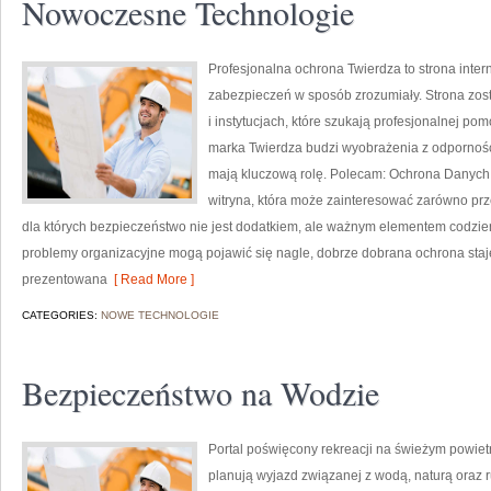
Nowoczesne Technologie
Profesjonalna ochrona Twierdza to strona inter
zabezpieczeń w sposób zrozumiały. Strona zos
i instytucjach, które szukają profesjonalnej p
marka Twierdza budzi wyobrażenia z odporności
mają kluczową rolę. Polecam: Ochrona Danych
witryna, która może zainteresować zarówno prze
dla których bezpieczeństwo nie jest dodatkiem, ale ważnym elementem codzie
problemy organizacyjne mogą pojawić się nagle, dobrze dobrana ochrona staj
prezentowana
[ Read More ]
CATEGORIES:
NOWE TECHNOLOGIE
Bezpieczeństwo na Wodzie
Portal poświęcony rekreacji na świeżym powietr
planują wyjazd związanej z wodą, naturą oraz 