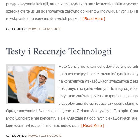
przygotowywania koktajli, organizacją wydarzeń oraz tworzeniem klimatycznyc
szeroką ofertę usług skierowanych zarówno do klientów indywidualnych, jak i 
rozwiązanie dopasowane do swoich potrzeb
[ Read More ]
CATEGORIES:
NOWE TECHNOLOGIE
Testy i Recenzje Technologii
Moto Concierge to samochodowy serwis poradni
osobach chcących lepiej rozumieć rynek motory
na konkretnych wskazówkach związanych z eks
dostępnych na rynku wtórnym. To miejsce, w kt
przydatne zarówno przed zakupem auta, jak i 
przygotowania do sprzedaży czy oceny stanu t
Oprogramowanie i Sztuczna Inteligencja i Zielona Motoryzacja i Ekologia. Char
Moto Concierge nie koncentruje się wyłącznie na ogólnych ciekawostkach, ale
kierowcom, właścicielom samochodów oraz
[ Read More ]
CATEGORIES:
NOWE TECHNOLOGIE