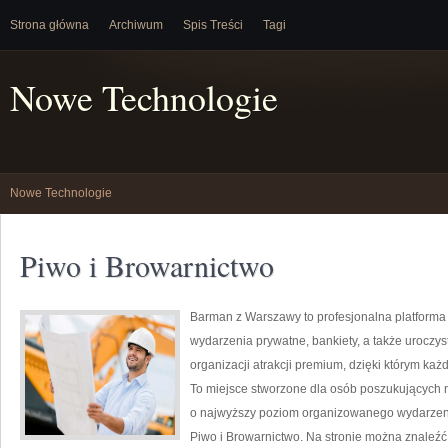
Strona główna
Archiwum
Spis Treści
Tagi
Nowe Technologie
Nowe Technologie
Piwo i Browarnictwo
Barman z Warszawy to profesjonalna platforma
wydarzenia prywatne, bankiety, a także uroczys
organizacji atrakcji premium, dzięki którym ka
To miejsce stworzone dla osób poszukujących 
o najwyższy poziom organizowanego wydarzenia.
Piwo i Browarnictwo. Na stronie można znaleź