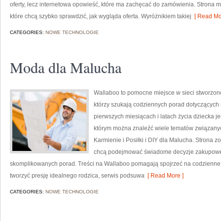
oferty, lecz internetowa opowieść, które ma zachęcać do zamówienia. Strona m
które chcą szybko sprawdzić, jak wygląda oferta. Wyróżnikiem takiej
[ Read Mo
CATEGORIES:
NOWE TECHNOLOGIE
Moda dla Malucha
Wallaboo to pomocne miejsce w sieci stworzone
którzy szukają codziennych porad dotyczących 
pierwszych miesiącach i latach życia dziecka j
którym można znaleźć wiele tematów związanych
Karmienie i Posiłki i DIY dla Malucha. Strona 
chcą podejmować świadome decyzje zakupowe i 
skomplikowanych porad. Treści na Wallaboo pomagają spojrzeć na codzienne ro
tworzyć presję idealnego rodzica, serwis podsuwa
[ Read More ]
CATEGORIES:
NOWE TECHNOLOGIE