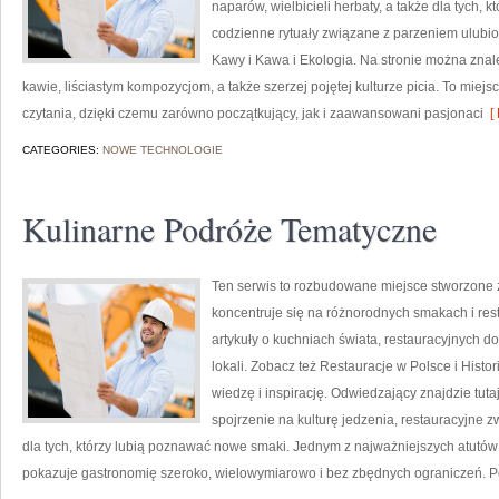
naparów, wielbicieli herbaty, a także dla tych,
codzienne rytuały związane z parzeniem ulubio
Kawy i Kawa i Ekologia. Na stronie można zn
kawie, liściastym kompozycjom, a także szerzej pojętej kulturze picia. To miejs
czytania, dzięki czemu zarówno początkujący, jak i zaawansowani pasjonaci
[ 
CATEGORIES:
NOWE TECHNOLOGIE
Kulinarne Podróże Tematyczne
Ten serwis to rozbudowane miejsce stworzone z
koncentruje się na różnorodnych smakach i rest
artykuły o kuchniach świata, restauracyjnych d
lokali. Zobacz też Restauracje w Polsce i Histor
wiedzę i inspirację. Odwiedzający znajdzie tutaj 
spojrzenie na kulturę jedzenia, restauracyjne z
dla tych, którzy lubią poznawać nowe smaki. Jednym z najważniejszych atutów t
pokazuje gastronomię szeroko, wielowymiarowo i bez zbędnych ograniczeń. P