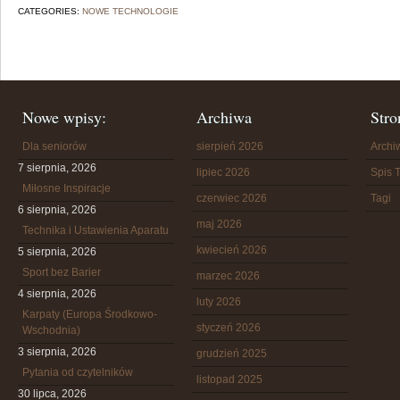
CATEGORIES:
NOWE TECHNOLOGIE
Nowe wpisy:
Archiwa
Stro
Dla seniorów
sierpień 2026
Arch
7 sierpnia, 2026
lipiec 2026
Spis T
Miłosne Inspiracje
czerwiec 2026
Tagi
6 sierpnia, 2026
maj 2026
Technika i Ustawienia Aparatu
kwiecień 2026
5 sierpnia, 2026
Sport bez Barier
marzec 2026
4 sierpnia, 2026
luty 2026
Karpaty (Europa Środkowo-
styczeń 2026
Wschodnia)
3 sierpnia, 2026
grudzień 2025
Pytania od czytelników
listopad 2025
30 lipca, 2026