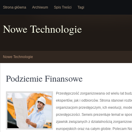
Strona główna
Archiwum
Spis Treści
Tagi
Nowe Technologie
Nowe Technologie
Podziemie Finansowe
Przestępczość zorganizowana od wielu lat bu
ekspertów, jak i odbiorców. Strona stanowi r
organizacjom przestępczym, ich ewolucji, mod
przestępczości. Serwis prezentuje temat w spos
zjawisk związanych z działalnością zorganizo
europejskich oraz na całym globie. Polecam N