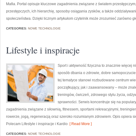
Mafia. Portal opisuje kluczowe zagadnienia związane z światem przestępczym,
przestępczych, ich hierarchię, sposoby osiągania zysków, a także oddziaływani
społeczeństwa. Dzięki licznym artykułom czytelnik może zrozumieć zarówno g
CATEGORIES:
NOWE TECHNOLOGIE
Lifestyle i inspiracje
Sport i aktywność fizyczna to znacznie więcej niż
sposób dbania o zdrowie, dobre samopoczucie
tej tematyce stanowi rozbudowane centrum wie
początkujący, jak i zaawansowany – może znal
treningów, ćwiczeń, zdrowego stylu życia, odż
sprawności. Serwis koncentruje się na popular
zagadnienia związane z siłownią, fitnessem, sportami rekreacyjnymi, treningi
rowerze, jogą, regeneracją oraz szeroko rozumianym zdrowiem. Opis opiera si
Polecam Lifestyle i inspiracje i Kardio
[ Read More ]
CATEGORIES:
NOWE TECHNOLOGIE