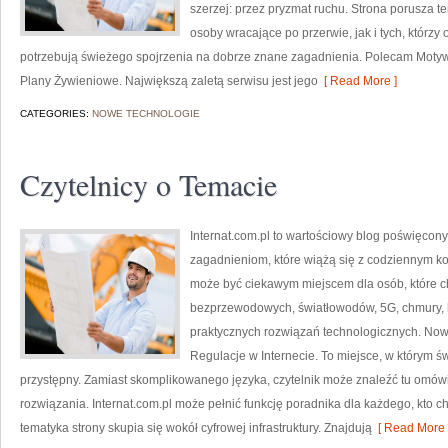
szerzej: przez pryzmat ruchu. Strona porusza 
osoby wracające po przerwie, jak i tych, którz
potrzebują świeżego spojrzenia na dobrze znane zagadnienia. Polecam Motywa
Plany Żywieniowe. Największą zaletą serwisu jest jego
[ Read More ]
CATEGORIES:
NOWE TECHNOLOGIE
Czytelnicy o Temacie
Internat.com.pl to wartościowy blog poświęco
zagadnieniom, które wiążą się z codziennym k
może być ciekawym miejscem dla osób, które ch
bezprzewodowych, światłowodów, 5G, chmury, 
praktycznych rozwiązań technologicznych. Nowoś
Regulacje w Internecie. To miejsce, w którym ś
przystępny. Zamiast skomplikowanego języka, czytelnik może znaleźć tu omó
rozwiązania. Internat.com.pl może pełnić funkcję poradnika dla każdego, kto c
tematyka strony skupia się wokół cyfrowej infrastruktury. Znajdują
[ Read More 