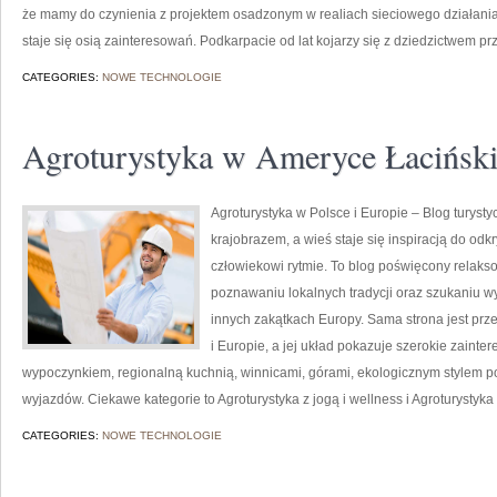
że mamy do czynienia z projektem osadzonym w realiach sieciowego działania, 
staje się osią zainteresowań. Podkarpacie od lat kojarzy się z dziedzictwem pr
CATEGORIES:
NOWE TECHNOLOGIE
Agroturystyka w Ameryce Łaciński
Agroturystyka w Polsce i Europie – Blog turysty
krajobrazem, a wieś staje się inspiracją do od
człowiekowi rytmie. To blog poświęcony relaks
poznawaniu lokalnych tradycji oraz szukaniu w
innych zakątkach Europy. Sama strona jest prz
i Europie, a jej układ pokazuje szerokie zain
wypoczynkiem, regionalną kuchnią, winnicami, górami, ekologicznym stylem p
wyjazdów. Ciekawe kategorie to Agroturystyka z jogą i wellness i Agroturystyka
CATEGORIES:
NOWE TECHNOLOGIE