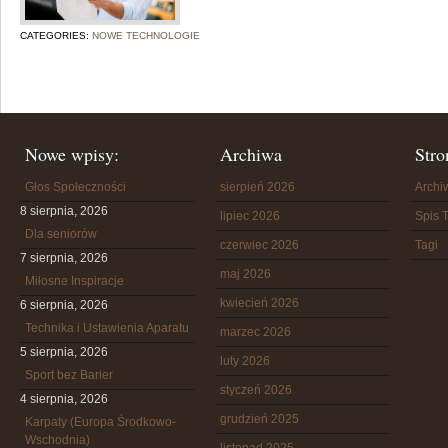
CATEGORIES:
NOWE TECHNOLOGIE
Nowe wpisy:
Archiwa
Stro
Głos Społeczności
sierpień 2026
Arch
8 sierpnia, 2026
lipiec 2026
Spis T
Dla seniorów
czerwiec 2026
Tagi
7 sierpnia, 2026
maj 2026
Miłosne Inspiracje
kwiecień 2026
6 sierpnia, 2026
Technika i Ustawienia Aparatu
marzec 2026
5 sierpnia, 2026
luty 2026
Sport bez Barier
styczeń 2026
4 sierpnia, 2026
grudzień 2025
Karpaty (Europa Środkowo-
Wschodnia)