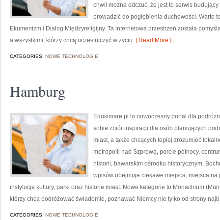
chwil można odczuć, że jest to serwis budujący
prowadzić do pogłębienia duchowości. Warto też
Ekumenizm i Dialog Międzyreligijny. Ta internetowa przestrzeń została pomyś
a wszystkimi, którzy chcą uczestniczyć w życiu
[ Read More ]
CATEGORIES:
NOWE TECHNOLOGIE
Hamburg
Edusimare.pl to nowoczesny portal dla podróż
sobie zbiór inspiracji dla osób planujących po
miast, a także chcących lepiej zrozumieć lokaln
metropolii nad Szprewą, porcie północy, centr
historii, bawarskim ośrodku historycznym, Boch
wpisów obejmuje ciekawe miejsca, miejsca na p
instytucje kultury, parki oraz historie miast. Nowe kategorie to Monachium (Münc
którzy chcą podróżować świadomie, poznawać Niemcy nie tylko od strony najb
CATEGORIES:
NOWE TECHNOLOGIE