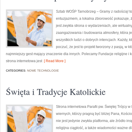
Sztab WOŚP Tarnobrzeg – Gramy z radością! to 
entuzjazmem, a lokalna zbiorowość pokazuje, ż
jest zwykła strona o wydarzeniach, ale wirtual
zaangażowania i budowania atmosfery, która 
wszystkich ludzi o dobrych intencjach. Każdy, kt
poczuć, że jest to projekt tworzony z pasją, w kt
najmniejszy gest mający znaczenie dla innych. Polecamy Fundacje religijne i k
strona internetowa jest
[ Read More ]
CATEGORIES:
NOWE TECHNOLOGIE
Święta i Tradycje Katolickie
Strona internetowa Parafii pw. Świętej Trójcy w
wiernych, którzy pragną być bliżej Pana, Kościo
nie jest jedynie zwykła platforma, ale źródło insp
religijna ciągłość, a także wiadomości ważne d