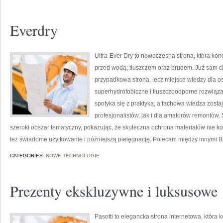
Everdry
Ultra-Ever Dry to nowoczesna strona, która kon
przed wodą, tłuszczem oraz brudem. Już sam cha
przypadkowa strona, lecz miejsce wiedzy dla osó
superhydrofobiczne i tłuszczoodporne rozwiązan
spotyka się z praktyką, a fachowa wiedza zost
profesjonalistów, jak i dla amatorów remontów.
szeroki obszar tematyczny, pokazując, że skuteczna ochrona materiałów nie k
też świadome użytkowanie i późniejszą pielęgnację. Polecam między innymi
CATEGORIES:
NOWE TECHNOLOGIE
Prezenty ekskluzywne i luksusowe
Pasotti to elegancka strona internetowa, która