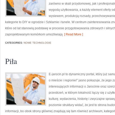
zarówno w skali przydomowej, jak i profesjonalne
wygodą użytkowania, a każdy element oferty o
wysiewem, produkcją rozsady, przechowywanie
kategorie to DIY w ogrodzie i Szklarnie i tunele. W centrum zainteresowania z
które od lat stanowią podstawę w procesie przygotowywania zdrowych i silny
zaprojektowanym komórkom umożliwiają
[ Read More ]
CATEGORIES:
NOWE TECHNOLOGIE
Piła
E-jarocin.pl to dynamiczny portal, który już sa
o mieście i regionie!” jasno pokazuje, że jego 
interesujących informacji o Jarocinie oraz szerz
przestrzeń, w którym lokalność łączy się z użyt
kulturę, wydarzenia, historię i zwyczajne spr
poziomie struktury widać, że jest to strona 
informacji, bo obok strony głównej znajdują się tam również archiwum, kategorie