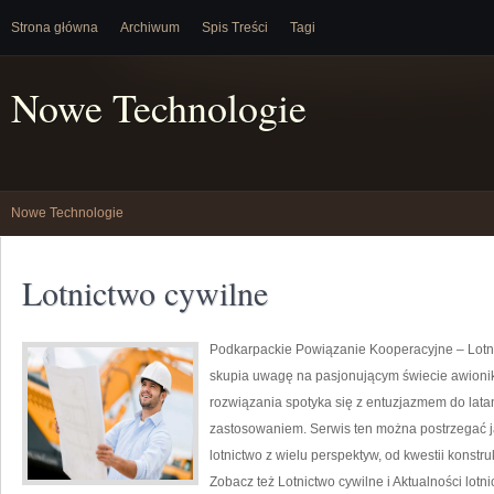
Strona główna
Archiwum
Spis Treści
Tagi
Nowe Technologie
Nowe Technologie
Lotnictwo cywilne
Podkarpackie Powiązanie Kooperacyjne – Lotnic
skupia uwagę na pasjonującym świecie awioniki
rozwiązania spotyka się z entuzjazmem do latan
zastosowaniem. Serwis ten można postrzegać ja
lotnictwo z wielu perspektyw, od kwestii konst
Zobacz też Lotnictwo cywilne i Aktualności lotni