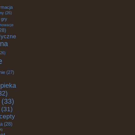
rmacja
zny
(26)
gry
nnowacje
28)
dyczne
na
26)
e
nie
(27)
pieka
32)
(33)
(31)
cepty
ja
(28)
4)
ęt