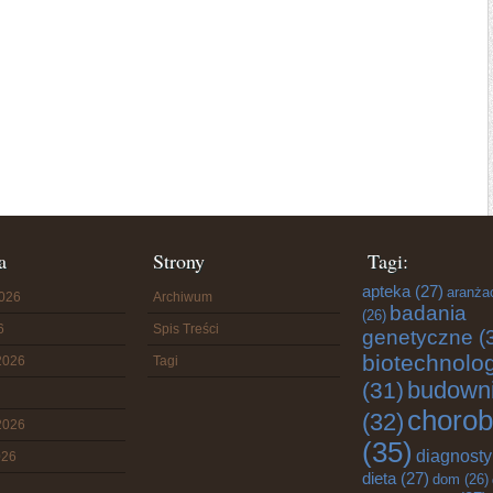
a
Strony
Tagi:
apteka
(27)
aranża
2026
Archiwum
badania
(26)
6
Spis Treści
genetyczne
(
biotechnolo
2026
Tagi
budown
(31)
chorob
(32)
2026
(35)
diagnost
026
dieta
(27)
dom
(26)