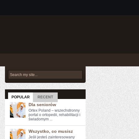
POPULAR
RECENT
Dla seniorów
Ortex Poland – wszechstronny
portal o ortopedii, rehabilitacji i
świadomym ...
Wszystko, co musisz
Jeśli jesteś⁤ zainteresowany