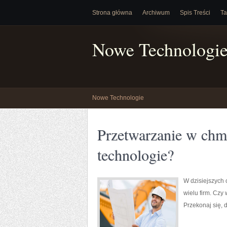
Strona główna
Archiwum
Spis Treści
Ta
Nowe Technologi
Nowe Technologie
Przetwarzanie w chm
technologie?
W dzisiejszych 
wielu firm. Czy
Przekonaj się,