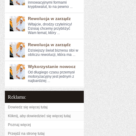
⁢innowacyjnymi‍ formami
kryptowalut, to na⁣ pewno ...
Rewolucja w zarządz
Witajcie, drodzy czytelnicy!
Dzisiaj chcemy ‌przybliżyć
Wam temat, który ...
Rewolucja w zarządz
Dzisiejszy świat biznesu stoi w
obliczu ‌rewolucji, która ma ...
Wykorzystanie nowocz
Od długiego‍ czasu przemysł
motoryzacyjny ⁤jest ‍jednym z
najbardziej ...
Reklama:
Dowiedz się więcej tutaj
Kliknij, aby dowiedzieć się więcej tutaj
Poznaj więcej
Przejdź na stronę tutaj