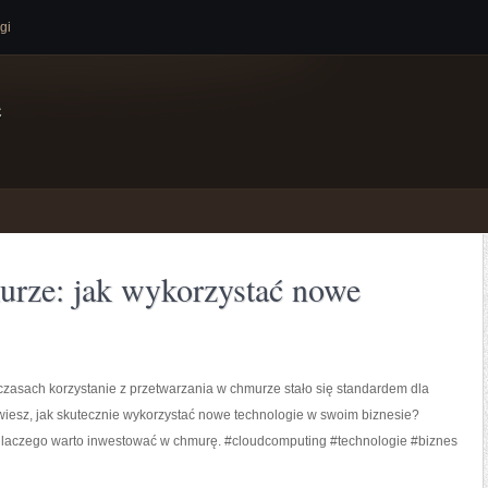
gi
e
urze: jak wykorzystać nowe
czasach korzystanie z przetwarzania w chmurze stało się standardem dla
 wiesz, jak skutecznie wykorzystać nowe technologie w swoim biznesie?
 dlaczego warto inwestować w chmurę. #cloudcomputing #technologie #biznes