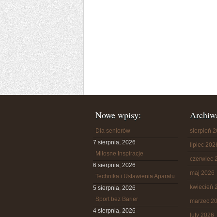
Nowe wpisy:
Archiw
Dla seniorów
sierpień 
7 sierpnia, 2026
lipiec 202
Miłosne Inspiracje
czerwiec 
6 sierpnia, 2026
maj 2026
Technika i Ustawienia Aparatu
kwiecień 
5 sierpnia, 2026
Sport bez Barier
marzec 2
4 sierpnia, 2026
luty 2026