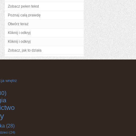
Zobacz pełen tekst
Poznaj całą prawdę
Otwórz teraz
Kliknij i odkryj
Kliknij i odkryj
Zobacz, jak to działa
cja wnętrz
30)
gia
ictwo
y
yka
(28)
dzieci
(24)