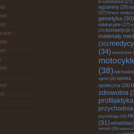
e-commerce
(27)
egzaminy
(28)
fa
026
(27)
fitness medyc
2025
genetyka
(30)
edukacyjne
(27)
2025
i
korepetycje
(
(25)
ik 2025
materiały me
medycy
2025
(30)
(34)
2025
mieszkanie
(
motocykl
5
(38)
2025
odchudza
opieka
ogród
(26)
o
społeczna
(28)
2025
zdrowotna
(
025
profilaktyka
przychodnia
re
psychologia
(26)
(31)
rehabilitac
remont
(26)
rodzina
(2
sprz