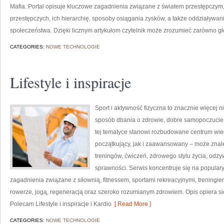
Mafia. Portal opisuje kluczowe zagadnienia związane z światem przestępczym,
przestępczych, ich hierarchię, sposoby osiągania zysków, a także oddziaływani
społeczeństwa. Dzięki licznym artykułom czytelnik może zrozumieć zarówno g
CATEGORIES:
NOWE TECHNOLOGIE
Lifestyle i inspiracje
Sport i aktywność fizyczna to znacznie więcej niż
sposób dbania o zdrowie, dobre samopoczucie
tej tematyce stanowi rozbudowane centrum wie
początkujący, jak i zaawansowany – może znal
treningów, ćwiczeń, zdrowego stylu życia, odż
sprawności. Serwis koncentruje się na popular
zagadnienia związane z siłownią, fitnessem, sportami rekreacyjnymi, treningi
rowerze, jogą, regeneracją oraz szeroko rozumianym zdrowiem. Opis opiera si
Polecam Lifestyle i inspiracje i Kardio
[ Read More ]
CATEGORIES:
NOWE TECHNOLOGIE