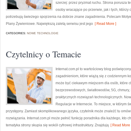
szerzej: przez pryzmat ruchu. Strona porusza 
osoby wracające po przerwie, jak i tych, którz
potrzebują świeżego spojrzenia na dobrze znane zagadnienia. Polecam Motywa
Plany Żywieniowe. Największą zaletą serwisu jest jego
[ Read More ]
CATEGORIES:
NOWE TECHNOLOGIE
Czytelnicy o Temacie
Internat.com.pl to wartościowy blog poświęco
zagadnieniom, które wiążą się z codziennym k
może być ciekawym miejscem dla osób, które ch
bezprzewodowych, światłowodów, 5G, chmury, 
praktycznych rozwiązań technologicznych. Nowoś
Regulacje w Internecie. To miejsce, w którym ś
przystępny. Zamiast skomplikowanego języka, czytelnik może znaleźć tu omó
rozwiązania. Internat.com.pl może pełnić funkcję poradnika dla każdego, kto c
tematyka strony skupia się wokół cyfrowej infrastruktury. Znajdują
[ Read More 