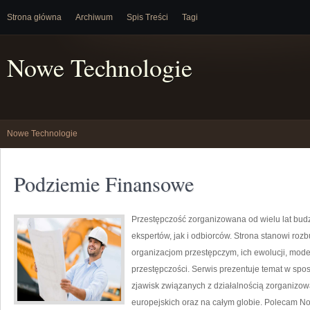
Strona główna
Archiwum
Spis Treści
Tagi
Nowe Technologie
Nowe Technologie
Podziemie Finansowe
Przestępczość zorganizowana od wielu lat bu
ekspertów, jak i odbiorców. Strona stanowi r
organizacjom przestępczym, ich ewolucji, mod
przestępczości. Serwis prezentuje temat w spos
zjawisk związanych z działalnością zorganizo
europejskich oraz na całym globie. Polecam N