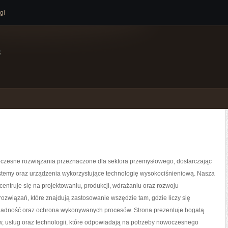
gi
e
zesne rozwiązania przeznaczone dla sektora przemysłowego, dostarczając
temy oraz urządzenia wykorzystujące technologię wysokociśnieniową. Nasza
centruje się na projektowaniu, produkcji, wdrażaniu oraz rozwoju
związań, które znajdują zastosowanie wszędzie tam, gdzie liczy się
ładność oraz ochrona wykonywanych procesów. Strona prezentuje bogatą
w, usług oraz technologii, które odpowiadają na potrzeby nowoczesnego