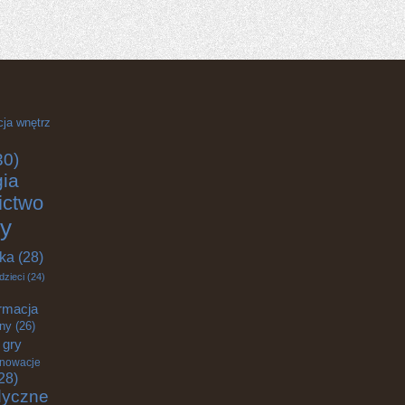
cja wnętrz
30)
gia
ictwo
y
yka
(28)
dzieci
(24)
rmacja
zny
(26)
gry
nnowacje
28)
dyczne