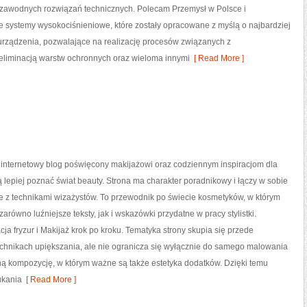
ezawodnych rozwiązań technicznych. Polecam Przemysł w Polsce i
e systemy wysokociśnieniowe, które zostały opracowane z myślą o najbardziej
ządzenia, pozwalające na realizację procesów związanych z
eliminacją warstw ochronnych oraz wieloma innymi
[ Read More ]
o internetowy blog poświęcony makijażowi oraz codziennym inspiracjom dla
ą lepiej poznać świat beauty. Strona ma charakter poradnikowy i łączy w sobie
e z technikami wizażystów. To przewodnik po świecie kosmetyków, w którym
arówno luźniejsze teksty, jak i wskazówki przydatne w pracy stylistki.
cja fryzur i Makijaż krok po kroku. Tematyka strony skupia się przede
echnikach upiększania, ale nie ogranicza się wyłącznie do samego malowania
jną kompozycję, w którym ważne są także estetyka dodatków. Dzięki temu
ukania
[ Read More ]