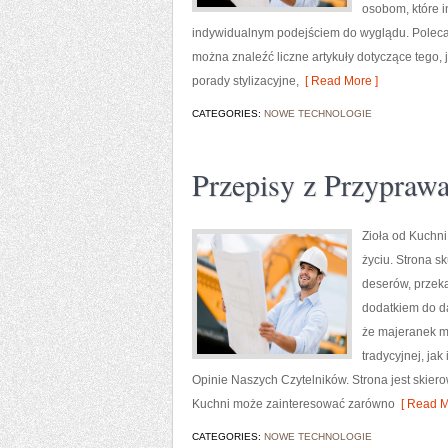
osobom, które 
indywidualnym podejściem do wyglądu. Polecamy
można znaleźć liczne artykuły dotyczące tego,
porady stylizacyjne,
[ Read More ]
CATEGORIES:
NOWE TECHNOLOGIE
Przepisy z Przypraw
Zioła od Kuchni
życiu. Strona s
deserów, przeką
dodatkiem do da
że majeranek m
tradycyjnej, ja
Opinie Naszych Czytelników. Strona jest skie
Kuchni może zainteresować zarówno
[ Read M
CATEGORIES:
NOWE TECHNOLOGIE