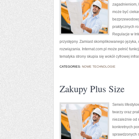
zagadnieniom, 
może być ciekaw
bezprzewodowyc
praktycznych ro
Regulacje w Int
przystępny. Zamiast skomplikowanego języka, 
rozwiązania. Internat.com.pl może pełnić funkc
tematyka strony skupia się wokół cyfrowej infras
CATEGORIES:
NOWE TECHNOLOGIE
Zakupy Plus Size
Serwis lifestyl
twarzy oraz pr
niezależnie od 
konkretnych por
sprawdzonych sp