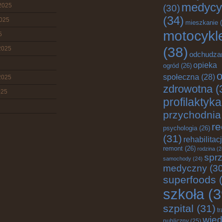
medycy
2025
(30)
(34)
2025
mieszkanie
(
motocykl
5
(38)
2025
odchudza
opieka
ogród
(26)
o
społeczna
(28)
2025
zdrowotna
(
025
profilaktyka
przychodnia
re
psychologia
(26)
(31)
rehabilitac
remont
(26)
rodzina
(2
sprz
samochody
(24)
medyczny
(30
superfoods
(
szkoła
(3
szpital
(31)
t
wie
publiczny
(25)