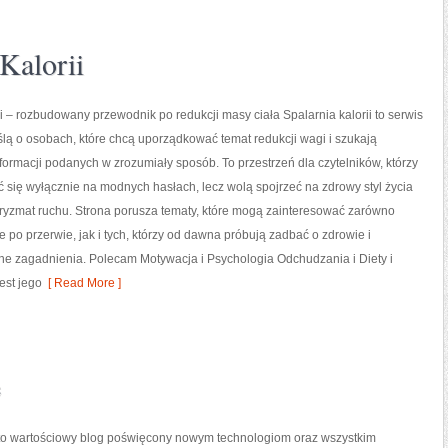
Kalorii
ii – rozbudowany przewodnik po redukcji masy ciała Spalarnia kalorii to serwis
lą o osobach, które chcą uporządkować temat redukcji wagi i szukają
formacji podanych w zrozumiały sposób. To przestrzeń dla czytelników, którzy
ć się wyłącznie na modnych hasłach, lecz wolą spojrzeć na zdrowy styl życia
pryzmat ruchu. Strona porusza tematy, które mogą zainteresować zarówno
 po przerwie, jak i tych, którzy od dawna próbują zadbać o zdrowie i
ne zagadnienia. Polecam Motywacja i Psychologia Odchudzania i Diety i
est jego
[ Read More ]
e
l to wartościowy blog poświęcony nowym technologiom oraz wszystkim