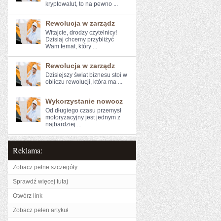
kryptowalut, to na⁣ pewno ...
Rewolucja w zarządz
Witajcie, drodzy czytelnicy!
Dzisiaj chcemy ‌przybliżyć
Wam temat, który ...
Rewolucja w zarządz
Dzisiejszy świat biznesu stoi w
obliczu ‌rewolucji, która ma ...
Wykorzystanie nowocz
Od długiego‍ czasu przemysł
motoryzacyjny ⁤jest ‍jednym z
najbardziej ...
Reklama:
Zobacz pełne szczegóły
Sprawdź więcej tutaj
Otwórz link
Zobacz pełen artykuł