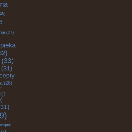
na
26)
e
nie
(27)
pieka
32)
(33)
(31)
cepty
ja
(28)
4)
ęt
)
31)
9)
ransport
dza