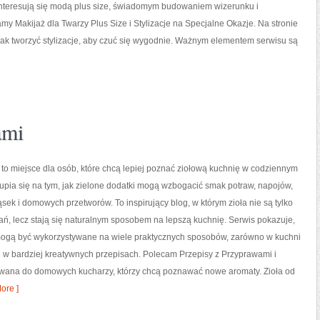
interesują się modą plus size, świadomym budowaniem wizerunku i
 Makijaż dla Twarzy Plus Size i Stylizacje na Specjalne Okazje. Na stronie
 jak tworzyć stylizacje, aby czuć się wygodnie. Ważnym elementem serwisu są
ami
 to miejsce dla osób, które chcą lepiej poznać ziołową kuchnię w codziennym
kupia się na tym, jak zielone dodatki mogą wzbogacić smak potraw, napojów,
sek i domowych przetworów. To inspirujący blog, w którym zioła nie są tylko
ń, lecz stają się naturalnym sposobem na lepszą kuchnię. Serwis pokazuje,
ogą być wykorzystywane na wiele praktycznych sposobów, zarówno w kuchni
k i w bardziej kreatywnych przepisach. Polecam Przepisy z Przyprawami i
rowana do domowych kucharzy, którzy chcą poznawać nowe aromaty. Zioła od
ore ]