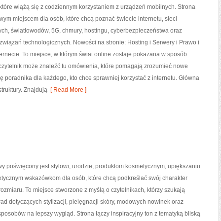
które wiążą się z codziennym korzystaniem z urządzeń mobilnych. Strona
ym miejscem dla osób, które chcą poznać świecie internetu, sieci
h, światłowodów, 5G, chmury, hostingu, cyberbezpieczeństwa oraz
związań technologicznych. Nowości na stronie: Hosting i Serwery i Prawo i
ernecie. To miejsce, w którym świat online zostaje pokazana w sposób
czytelnik może znaleźć tu omówienia, które pomagają zrozumieć nowe
ję poradnika dla każdego, kto chce sprawniej korzystać z internetu. Główna
truktury. Znajdują
[ Read More ]
owy poświęcony jest stylowi, urodzie, produktom kosmetycznym, upiększaniu
aktycznym wskazówkom dla osób, które chcą podkreślać swój charakter
rozmiaru. To miejsce stworzone z myślą o czytelnikach, którzy szukają
ad dotyczących stylizacji, pielęgnacji skóry, modowych nowinek oraz
osobów na lepszy wygląd. Strona łączy inspiracyjny ton z tematyką bliską