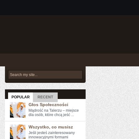
POPULAR
RECENT
Głos Społeczności
Mądrość na Talerzu – miejsce
dla osób, które chcą jeść ...
Wszystko, co musisz
Jeśli jesteś⁤ zainteresowany
⁢innowacyjnymi‍ formami