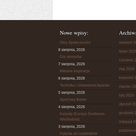
Nowe wpisy:
Archiw
Głos Społeczności
sierpień 
8 sierpnia, 2026
lipiec 202
Dla seniorów
czerwiec 
7 sierpnia, 2026
maj 2026
Miłosne Inspiracje
kwiecień 
6 sierpnia, 2026
Technika i Ustawienia Aparatu
marzec 2
5 sierpnia, 2026
luty 2026
Sport bez Barier
styczeń 2
4 sierpnia, 2026
grudzień 
Karpaty (Europa Środkowo-
Wschodnia)
listopad 
3 sierpnia, 2026
październ
Pytania od czytelników