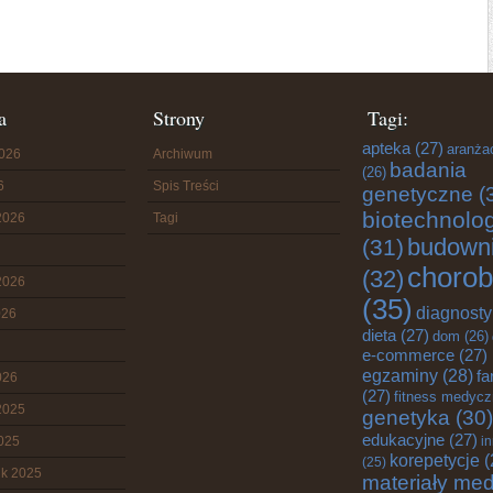
a
Strony
Tagi:
apteka
(27)
aranża
2026
Archiwum
badania
(26)
6
Spis Treści
genetyczne
(
biotechnolo
2026
Tagi
budown
(31)
chorob
(32)
2026
(35)
diagnost
026
dieta
(27)
dom
(26)
e-commerce
(27)
egzaminy
(28)
fa
026
(27)
fitness medyc
2025
genetyka
(30)
edukacyjne
(27)
2025
i
korepetycje
(
(25)
ik 2025
materiały me