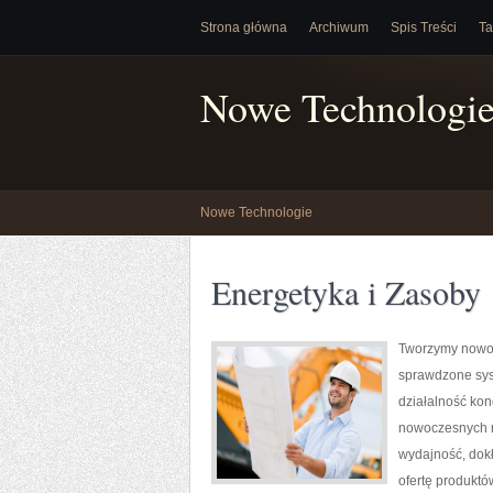
Strona główna
Archiwum
Spis Treści
Ta
Nowe Technologi
Nowe Technologie
Energetyka i Zasoby
Tworzymy nowoc
sprawdzone sys
działalność kon
nowoczesnych ro
wydajność, dok
ofertę produktó