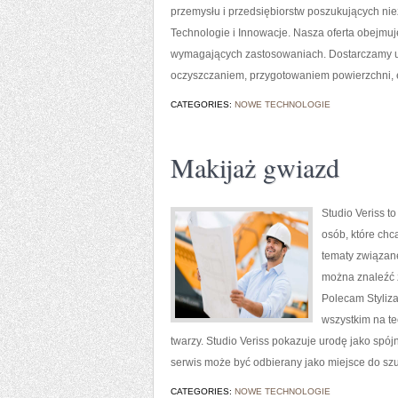
przemysłu i przedsiębiorstw poszukujących ni
Technologie i Innowacje. Nasza oferta obejmuj
wymagających zastosowaniach. Dostarczamy ur
oczyszczaniem, przygotowaniem powierzchni, 
CATEGORIES:
NOWE TECHNOLOGIE
Makijaż gwiazd
Studio Veriss t
osób, które chc
tematy związan
można znaleźć z
Polecam Styliza
wszystkim na t
twarzy. Studio Veriss pokazuje urodę jako spó
serwis może być odbierany jako miejsce do sz
CATEGORIES:
NOWE TECHNOLOGIE