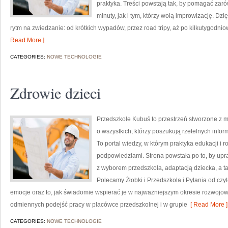
praktyka. Treści powstają tak, by pomagać zar
minuty, jak i tym, którzy wolą improwizację. Dz
rytm na zwiedzanie: od krótkich wypadów, przez road tripy, aż po kilkutygodnio
Read More ]
CATEGORIES:
NOWE TECHNOLOGIE
Zdrowie dzieci
Przedszkole Kubuś to przestrzeń stworzone z m
o wszystkich, którzy poszukują rzetelnych inform
To portal wiedzy, w którym praktyka edukacji i 
podpowiedziami. Strona powstała po to, by upr
z wyborem przedszkola, adaptacją dziecka, a t
Polecamy Żłobki i Przedszkola i Pytania od czy
emocje oraz to, jak świadomie wspierać je w najważniejszym okresie rozwojow
odmiennych podejść pracy w placówce przedszkolnej i w grupie
[ Read More ]
CATEGORIES:
NOWE TECHNOLOGIE