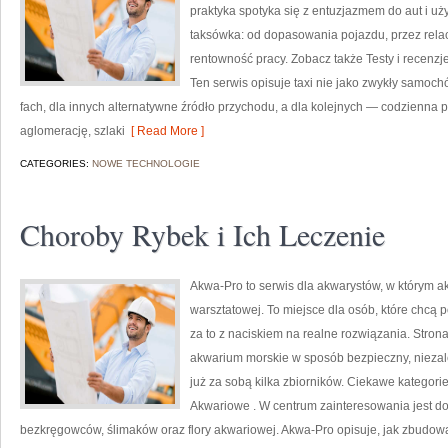
praktyka spotyka się z entuzjazmem do aut i u
taksówka: od dopasowania pojazdu, przez relac
rentowność pracy. Zobacz także Testy i recenz
Ten serwis opisuje taxi nie jako zwykły samochó
fach, dla innych alternatywne źródło przychodu, a dla kolejnych — codzienna 
aglomerację, szlaki
[ Read More ]
CATEGORIES:
NOWE TECHNOLOGIE
Choroby Rybek i Ich Leczenie
Akwa-Pro to serwis dla akwarystów, w którym a
warsztatowej. To miejsce dla osób, które chcą
za to z naciskiem na realne rozwiązania. Stron
akwarium morskie w sposób bezpieczny, niezależ
już za sobą kilka zbiorników. Ciekawe kategori
Akwariowe . W centrum zainteresowania jest d
bezkręgowców, ślimaków oraz flory akwariowej. Akwa-Pro opisuje, jak zbudować