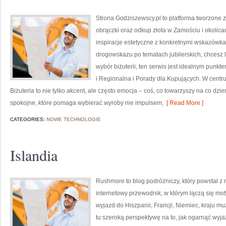
Strona Godziszewscy.pl to platforma tworzone z 
obrączki oraz odkup złota w Zamościu i okolicac
inspiracje estetyczne z konkretnymi wskazówk
drogowskazu po tematach jubilerskich, chcesz l
wybór biżuterii, ten serwis jest idealnym punkte
i Regionalna i Porady dla Kupujących. W centr
Biżuteria to nie tylko akcent, ale często emocja – coś, co towarzyszy na co dzi
spokojne, które pomaga wybierać wyroby nie impulsem,
[ Read More ]
CATEGORIES:
NOWE TECHNOLOGIE
Islandia
Rushmore to blog podróżniczy, który powstał z
internetowy przewodnik, w którym łączą się mot
wyjazd do Hiszpanii, Francji, Niemiec, kraju mu
tu szeroką perspektywę na to, jak ogarnąć wyj