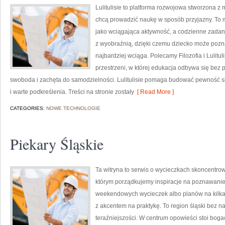
Lulitulisie to platforma rozwojowa stworzona z
chcą prowadzić naukę w sposób przyjazny. To 
jako wciągająca aktywność, a codzienne zadani
z wyobraźnią, dzięki czemu dziecko może pozna
najbardziej wciąga. Polecamy Filozofia i Lulitu
przestrzeni, w której edukacja odbywa się bez 
swoboda i zachęta do samodzielności. Lulitulisie pomaga budować pewność si
i warte podkreślenia. Treści na stronie zostały
[ Read More ]
CATEGORIES:
NOWE TECHNOLOGIE
Piekary Śląskie
Ta witryna to serwis o wycieczkach skoncentro
którym porządkujemy inspiracje na poznawanie m
weekendowych wycieczek albo planów na kilka d
z akcentem na praktykę. To region śląski bez nad
teraźniejszości. W centrum opowieści stoi boga