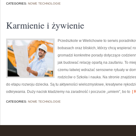
CATEGORIES:
NOWE TECHNOLOGIE
Karmienie i żywienie
Przedszkole w Wielichowie to serwis poradniko
bobasach oraz bliskich, którzy chcą wspierać 
gromadzi konkretne porady dotyczące codzienno
jak budować relację opartą na zaufaniu. To miej
czemu łatwiej wdrażać sensowne rytuały w dom
rodziców o Szkoła i nauka. Na stronie znajdz
do etapu rozwoju dziecka. Są tu aktywności wielozmysłowe, kreatywne rękodzieł
odkrywania. Duży nacisk kładziemy na zaradność i poczucie „umiem”, bo to
[ R
CATEGORIES:
NOWE TECHNOLOGIE