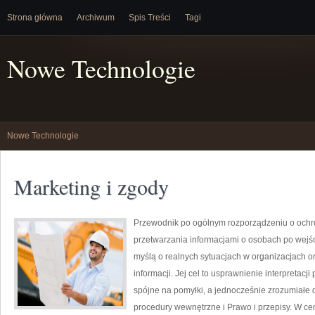
Strona główna
Archiwum
Spis Treści
Tagi
Nowe Technologie
Nowe Technologie
Marketing i zgody
Przewodnik po ogólnym rozporządzeniu o ochron
przetwarzania informacjami o osobach po wejśc
myślą o realnych sytuacjach w organizacjach o
informacji. Jej cel to usprawnienie interpretacj
spójne na pomyłki, a jednocześnie zrozumiałe 
procedury wewnętrzne i Prawo i przepisy. W cen