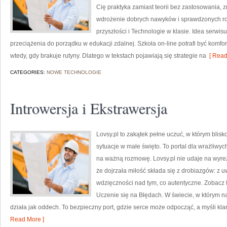
Cię praktyka zamiast teorii bez zastosowania, zn
wdrożenie dobrych nawyków i sprawdzonych ro
przyszłości i Technologie w klasie. Idea serwis
przeciążenia do porządku w edukacji zdalnej. Szkoła on-line potrafi być komfo
wtedy, gdy brakuje rutyny. Dlatego w tekstach pojawiają się strategie na
[ Read
CATEGORIES:
NOWE TECHNOLOGIE
Introwersja i Ekstrawersja
Lovsy.pl to zakątek pełne uczuć, w którym blisk
sytuacje w małe święto. To portal dla wrażliwych
na ważną rozmowę. Lovsy.pl nie udaje na wyre
że dojrzała miłość składa się z drobiazgów: z u
wdzięczności nad tym, co autentyczne. Zobacz
Uczenie się na Błędach. W świecie, w którym 
działa jak oddech. To bezpieczny port, gdzie serce może odpocząć, a myśli kl
Read More ]