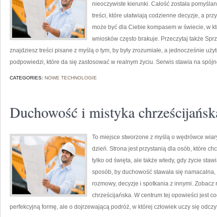
nieoczywiste kierunki. Całość została pomyślan
treści, które ułatwiają codzienne decyzje, a prz
może być dla Ciebie kompasem w świecie, w któ
wniosków często brakuje. Przeczytaj także Sprzę
znajdziesz treści pisane z myślą o tym, by były zrozumiałe, a jednocześnie uży
podpowiedzi, które da się zastosować w realnym życiu. Serwis stawia na spój
CATEGORIES:
NOWE TECHNOLOGIE
Duchowość i mistyka chrześcijańsk
To miejsce stworzone z myślą o wędrówce wiar
dzień. Strona jest przystanią dla osób, które c
tylko od święta, ale także wtedy, gdy życie staw
sposób, by duchowość stawała się namacalna, a 
rozmowy, decyzje i spotkania z innymi. Zobacz r
chrześcijańska. W centrum tej opowieści jest 
perfekcyjną formę, ale o dojrzewającą podróż, w której człowiek uczy się odcz